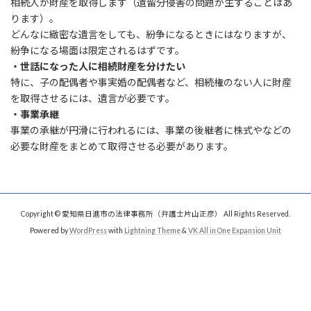
相続人が財産を取得します（遺留分侵害の問題が生ずることはあ
ります）。
どんなに緻密な遺言をしても、紛争になるときにはなりますが、
紛争になる場面は限定されるはずです。
・世話になった人に相続財産を分けたい
特に、子の配偶者や事実婚の配偶者など、相続権のない人に財産
を取得させるには、遺言が必要です。
・事業承継
事業の承継が円滑に行われるには、事業の後継者に株式やなどの
必要な財産をまとめて取得させる必要があります。
Copyright © 愛知県日進市の法律事務所（弁護士片山正彦） All Rights Reserved.
Powered by
WordPress
with
Lightning Theme
&
VK All in One Expansion Unit