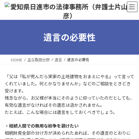
コ
ナ
ン
ビ
テ
ゲ
ン
ー
ツ
シ
へ
ョ
遺言の必要性
ス
ン
キ
に
ッ
移
プ
動
HOME
主な取扱分野
遺言
遺言の必要性
「父は『私が死んだら実家の土地建物をおまえにやる』って言って
くれていました。何とかなりませんか」などのご相談をときどき
受けます。
残念ながら、お父様が本当にそのように仰っていたのだとしても、
有効な遺言がなければその遺志は活かされません。
たとえば、こんな場合には遺言をしておくべきでしょう。
・相続人間での無用な紛争を避けたい
相続財産全部の分け方が決められたあれば、その遺言のとおりに