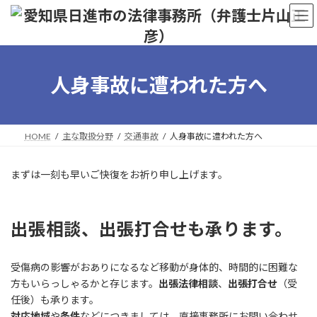
コ
ナ
ン
ビ
テ
ゲ
ン
ー
ツ
シ
へ
ョ
人身事故に遭われた方へ
ス
ン
キ
に
ッ
移
プ
動
HOME
主な取扱分野
交通事故
人身事故に遭われた方へ
まずは一刻も早いご快復をお祈り申し上げます。
出張相談、出張打合せも承ります。
受傷病の影響がおありになるなど移動が身体的、時間的に困難な
方もいらっしゃるかと存じます。
出張法律相談
、
出張打合せ
（受
任後）も承ります。
対応地域
や
条件
などにつきましては、直接事務所にお問い合わせ