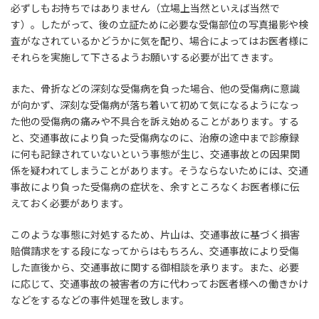
必ずしもお持ちではありません（立場上当然といえば当然で
す）。したがって、後の立証ために必要な受傷部位の写真撮影や検
査がなされているかどうかに気を配り、場合によってはお医者様に
それらを実施して下さるようお願いする必要が出てきます。
また、骨折などの深刻な受傷病を負った場合、他の受傷病に意識
が向かず、深刻な受傷病が落ち着いて初めて気になるようになっ
た他の受傷病の痛みや不具合を訴え始めることがあります。する
と、交通事故により負った受傷病なのに、治療の途中まで診療録
に何も記録されていないという事態が生じ、交通事故との因果関
係を疑われてしまうことがあります。そうならないためには、交通
事故により負った受傷病の症状を、余すところなくお医者様に伝
えておく必要があります。
このような事態に対処するため、片山は、交通事故に基づく損害
賠償請求をする段になってからはもちろん、交通事故により受傷
した直後から、交通事故に関する御相談を承ります。また、必要
に応じて、交通事故の被害者の方に代わってお医者様への働きかけ
などをするなどの事件処理を致します。