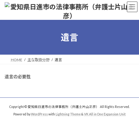
コ
ナ
ン
ビ
テ
ゲ
ン
ー
ツ
シ
へ
ョ
遺言
ス
ン
キ
に
ッ
移
プ
動
HOME
主な取扱分野
遺言
遺言の必要性
Copyright © 愛知県日進市の法律事務所（弁護士片山正彦） All Rights Reserved.
Powered by
WordPress
with
Lightning Theme
&
VK All in One Expansion Unit