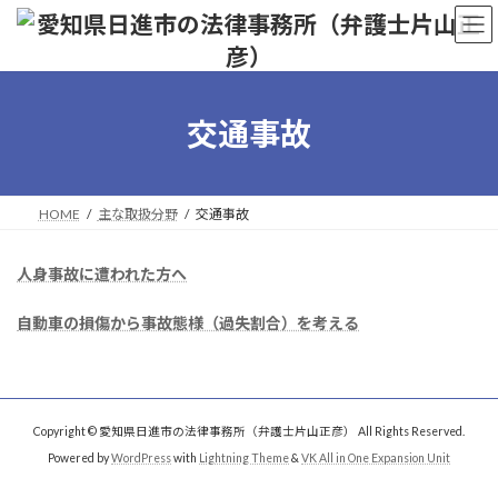
コ
ナ
ン
ビ
テ
ゲ
ン
ー
ツ
シ
へ
ョ
交通事故
ス
ン
キ
に
ッ
移
プ
動
HOME
主な取扱分野
交通事故
人身事故に遭われた方へ
自動車の損傷から事故態様（過失割合）を考える
Copyright © 愛知県日進市の法律事務所（弁護士片山正彦） All Rights Reserved.
Powered by
WordPress
with
Lightning Theme
&
VK All in One Expansion Unit